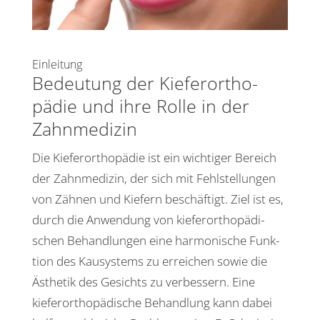
Einlei­tung
Bedeu­tung der Kiefer­or­tho­
pädie und ihre Rolle in der
Zahnmedizin
Die Kiefer­or­tho­pädie ist ein wich­tiger Bereich
der Zahn­me­dizin, der sich mit Fehl­stel­lungen
von Zähnen und Kiefern beschäf­tigt. Ziel ist es,
durch die Anwen­dung von kiefer­or­tho­pä­di­
schen Behand­lungen eine harmo­ni­sche Funk­
tion des Kausys­tems zu errei­chen sowie die
Ästhetik des Gesichts zu verbes­sern. Eine
kiefer­or­tho­pä­di­sche Behand­lung kann dabei