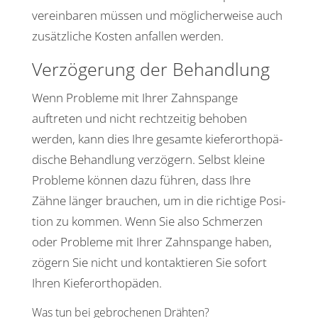
verein­baren müssen und mögli­cher­weise auch
zusätz­liche Kosten anfallen werden.
Verzö­ge­rung der Behandlung
Wenn Probleme mit Ihrer Zahn­spange
auftreten und nicht recht­zeitig behoben
werden, kann dies Ihre gesamte kiefer­or­tho­pä­
di­sche Behand­lung verzö­gern. Selbst kleine
Probleme können dazu führen, dass Ihre
Zähne länger brau­chen, um in die rich­tige Posi­
tion zu kommen. Wenn Sie also Schmerzen
oder Probleme mit Ihrer Zahn­spange haben,
zögern Sie nicht und kontak­tieren Sie sofort
Ihren Kieferorthopäden.
Was tun bei gebro­chenen Drähten?