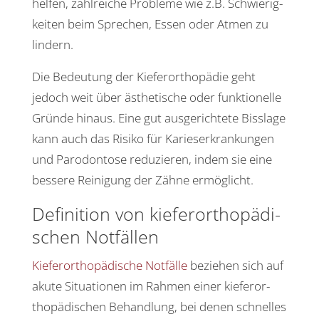
helfen, zahl­reiche Probleme wie z.B. Schwie­rig­
keiten beim Spre­chen, Essen oder Atmen zu
lindern.
Die Bedeu­tung der Kiefer­or­tho­pädie geht
jedoch weit über ästhe­ti­sche oder funk­tio­nelle
Gründe hinaus. Eine gut ausge­rich­tete Biss­lage
kann auch das Risiko für Kari­es­er­kran­kungen
und Parodon­tose redu­zieren, indem sie eine
bessere Reini­gung der Zähne ermöglicht.
Defi­ni­tion von kiefer­or­tho­pä­di­
schen Notfällen
Kiefer­or­tho­pä­di­sche Notfälle
beziehen sich auf
akute Situa­tionen im Rahmen einer kiefer­or­
tho­pä­di­schen Behand­lung, bei denen schnelles