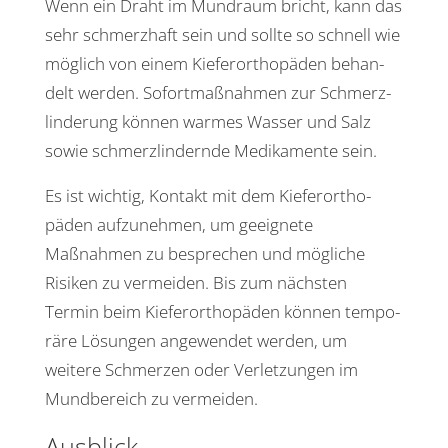
Wenn ein Draht im Mund­raum bricht, kann das
sehr schmerz­haft sein und sollte so schnell wie
möglich von einem Kiefer­or­tho­päden behan­
delt werden. Sofort­maß­nahmen zur Schmerz­
lin­de­rung können warmes Wasser und Salz
sowie schmerz­lin­dernde Medi­ka­mente sein.
Es ist wichtig, Kontakt mit dem Kiefer­or­tho­
päden aufzu­nehmen, um geeig­nete
Maßnahmen zu bespre­chen und mögliche
Risiken zu vermeiden. Bis zum nächsten
Termin beim Kiefer­or­tho­päden können tempo­
räre Lösungen ange­wendet werden, um
weitere Schmerzen oder Verlet­zungen im
Mund­be­reich zu vermeiden.
Ausblick