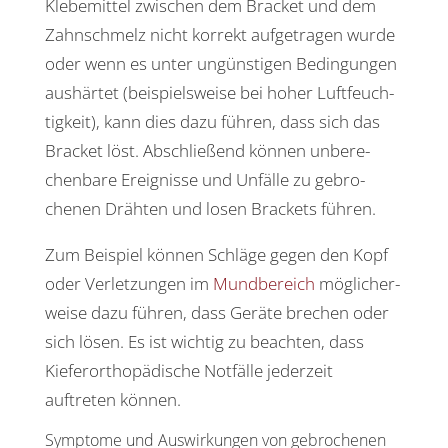
Klebe­mittel zwischen dem Bracket und dem
Zahn­schmelz nicht korrekt aufge­tragen wurde
oder wenn es unter ungüns­tigen Bedin­gungen
aushärtet (beispiels­weise bei hoher Luft­feuch­
tig­keit), kann dies dazu führen, dass sich das
Bracket löst. Abschlie­ßend können unbe­re­
chen­bare Ereig­nisse und Unfälle zu gebro­
chenen Drähten und losen Brackets führen.
Zum Beispiel können Schläge gegen den Kopf
oder Verlet­zungen im
Mund­be­reich
mögli­cher­
weise dazu führen, dass Geräte brechen oder
sich lösen. Es ist wichtig zu beachten, dass
Kiefer­or­tho­pä­di­sche Notfälle jeder­zeit
auftreten können.
Symptome und Auswir­kungen von gebro­chenen