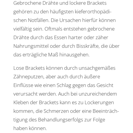
Gebro­chene Drähte und lockere Brackets
gehören zu den häufigsten kiefer­or­tho­pä­di­
schen Notfällen. Die Ursa­chen hierfür können
viel­fältig sein. Oftmals entstehen gebro­chene
Drähte durch das Essen harter oder zäher
Nahrungs­mittel oder durch Biss­kräfte, die über
das erträg­liche Maß hinausgehen.
Lose Brackets können durch unsach­ge­mäßes
Zähne­putzen, aber auch durch äußere
Einflüsse wie einen Schlag gegen das Gesicht
verur­sacht werden. Auch bei unzu­rei­chendem
Kleben der Brackets kann es zu Locke­rungen
kommen, die Schmerzen oder eine Beein­träch­
ti­gung des Behand­lungs­er­folgs zur Folge
haben können.