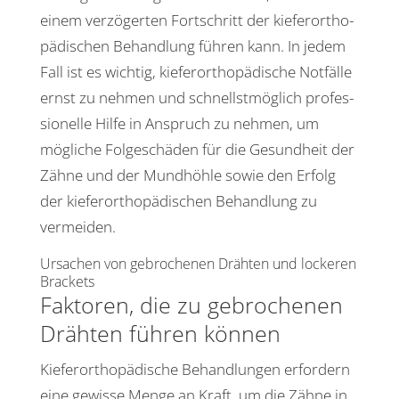
einem verzö­gerten Fort­schritt der kiefer­or­tho­
pä­di­schen Behand­lung führen kann. In jedem
Fall ist es wichtig, kiefer­or­tho­pä­di­sche Notfälle
ernst zu nehmen und schnellst­mög­lich profes­
sio­nelle Hilfe in Anspruch zu nehmen, um
mögliche Folge­schäden für die Gesund­heit der
Zähne und der Mund­höhle sowie den Erfolg
der kiefer­or­tho­pä­di­schen Behand­lung zu
vermeiden.
Ursa­chen von gebro­chenen Drähten und lockeren
Brackets
Faktoren, die zu gebro­chenen
Drähten führen können
Kiefer­or­tho­pä­di­sche Behand­lungen erfor­dern
eine gewisse Menge an Kraft, um die Zähne in