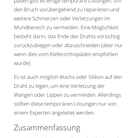
päden gibt es einige tempo­räre Lösungen, um
den Bruch vorüber­ge­hend zu repa­rieren und
weitere Schmerzen oder Verlet­zungen im
Mund­be­reich zu vermeiden. Eine Möglich­keit
besteht darin, das Ende des Drahts vorsichtig
zurück­zu­biegen oder abzu­schneiden (aber nur
wenn dies vom Kiefer­or­tho­päden empfohlen
wurde).
Es ist auch möglich Wachs oder Silikon auf den
Draht zu legen, um eine Verlet­zung der
Wangen oder Lippen zu vermeiden. Aller­dings
sollten diese tempo­rären Lösungen nur von
einem Experten ange­leitet werden.
Zusam­men­fas­sung