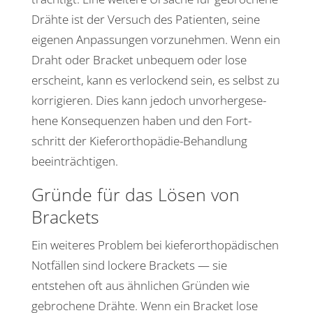
Drähte ist der Versuch des Pati­enten, seine
eigenen Anpas­sungen vorzu­nehmen. Wenn ein
Draht oder Bracket unbe­quem oder lose
erscheint, kann es verlo­ckend sein, es selbst zu
korri­gieren. Dies kann jedoch unvor­her­ge­se­
hene Konse­quenzen haben und den Fort­
schritt der Kiefer­or­tho­pädie-Behand­lung
beeinträchtigen.
Gründe für das Lösen von
Brackets
Ein weiteres Problem bei kiefer­or­tho­pä­di­schen
Notfällen sind lockere Brackets — sie
entstehen oft aus ähnli­chen Gründen wie
gebro­chene Drähte. Wenn ein Bracket lose