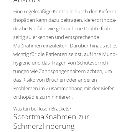
Eine regel­mä­ßige Kontrolle durch den Kiefer­or­
tho­päden kann dazu beitragen, kiefer­or­tho­pä­
di­sche Notfälle wie gebro­chene Drähte früh­
zeitig zu erkennen und entspre­chende
Maßnahmen einzu­leiten. Darüber hinaus ist es
wichtig für die Pati­enten selbst, auf ihre Mund­
hy­giene und das Tragen von Schutz­vor­rich­
tungen wie Zahn­span­gen­hal­tern achten, um
das Risiko von Brüchen oder anderen
Problemen im Zusam­men­hang mit der Kiefer­
or­tho­pädie zu minimieren.
Was tun bei losen Brackets?
Sofort­maß­nahmen zur
Schmerzlinderung