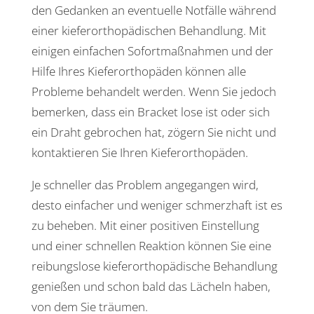
den Gedanken an even­tu­elle Notfälle während
einer kiefer­or­tho­pä­di­schen Behand­lung. Mit
einigen einfa­chen Sofort­maß­nahmen und der
Hilfe Ihres Kiefer­or­tho­päden können alle
Probleme behan­delt werden. Wenn Sie jedoch
bemerken, dass ein Bracket lose ist oder sich
ein Draht gebro­chen hat, zögern Sie nicht und
kontak­tieren Sie Ihren Kieferorthopäden.
Je schneller das Problem ange­gangen wird,
desto einfa­cher und weniger schmerz­haft ist es
zu beheben. Mit einer posi­tiven Einstel­lung
und einer schnellen Reak­tion können Sie eine
reibungs­lose kiefer­or­tho­pä­di­sche Behand­lung
genießen und schon bald das Lächeln haben,
von dem Sie träumen.