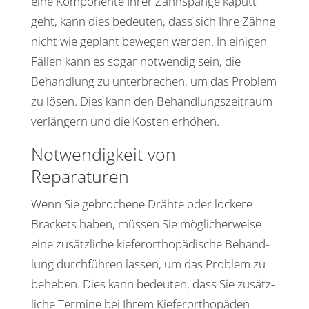
eine Kompo­nente Ihrer Zahn­spange kaputt
geht, kann dies bedeuten, dass sich Ihre Zähne
nicht wie geplant bewegen werden. In einigen
Fällen kann es sogar notwendig sein, die
Behand­lung zu unter­bre­chen, um das Problem
zu lösen. Dies kann den Behand­lungs­zeit­raum
verlän­gern und die Kosten erhöhen.
Notwen­dig­keit von
Reparaturen
Wenn Sie gebro­chene Drähte oder lockere
Brackets haben, müssen Sie mögli­cher­weise
eine zusätz­liche kiefer­or­tho­pä­di­sche Behand­
lung durch­führen lassen, um das Problem zu
beheben. Dies kann bedeuten, dass Sie zusätz­
liche Termine bei Ihrem Kiefer­or­tho­päden