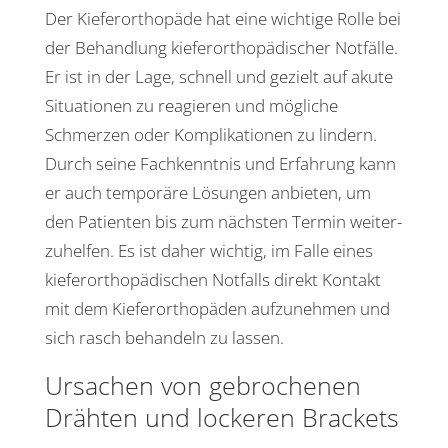
Der Kiefer­or­tho­päde hat eine wich­tige Rolle bei
der Behand­lung kiefer­or­tho­pä­di­scher Notfälle.
Er ist in der Lage, schnell und gezielt auf akute
Situa­tionen zu reagieren und mögliche
Schmerzen oder Kompli­ka­tionen zu lindern.
Durch seine Fach­kenntnis und Erfah­rung kann
er auch tempo­räre Lösungen anbieten, um
den Pati­enten bis zum nächsten Termin weiter­
zu­helfen. Es ist daher wichtig, im Falle eines
kiefer­or­tho­pä­di­schen Notfalls direkt Kontakt
mit dem Kiefer­or­tho­päden aufzu­nehmen und
sich rasch behan­deln zu lassen.
Ursa­chen von gebro­chenen
Drähten und lockeren Brackets