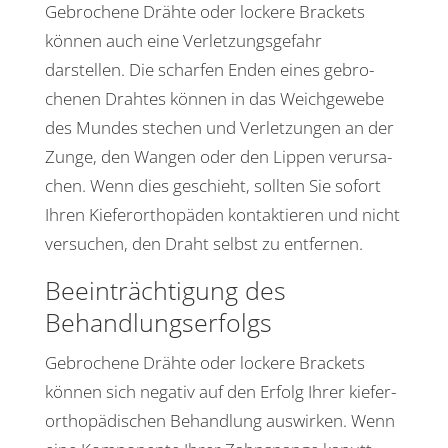
Gebro­chene Drähte oder lockere Brackets
können auch eine Verlet­zungs­ge­fahr
darstellen. Die scharfen Enden eines gebro­
chenen Drahtes können in das Weich­ge­webe
des Mundes stechen und Verlet­zungen an der
Zunge, den Wangen oder den Lippen verur­sa­
chen. Wenn dies geschieht, sollten Sie sofort
Ihren Kiefer­or­tho­päden kontak­tieren und nicht
versu­chen, den Draht selbst zu entfernen.
Beein­träch­ti­gung des
Behandlungserfolgs
Gebro­chene Drähte oder lockere Brackets
können sich negativ auf den Erfolg Ihrer kiefer­
or­tho­pä­di­schen Behand­lung auswirken. Wenn