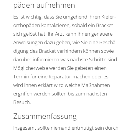
päden aufnehmen
Es ist wichtig, dass Sie umge­hend Ihren Kiefer­
or­tho­päden kontak­tieren, sobald ein Bracket
sich gelöst hat. Ihr Arzt kann Ihnen genauere
Anwei­sungen dazu geben, wie Sie eine Beschä­
di­gung des Bracket verhin­dern können sowie
darüber infor­mieren was nächste Schritte sind.
Mögli­cher­weise werden Sie gebeten einen
Termin für eine Repa­ratur machen oder es
wird Ihnen erklärt wird welche Maßnahmen
ergriffen werden sollten bis zum nächsten
Besuch.
Zusam­men­fas­sung
Insge­samt sollte niemand entmu­tigt sein durch