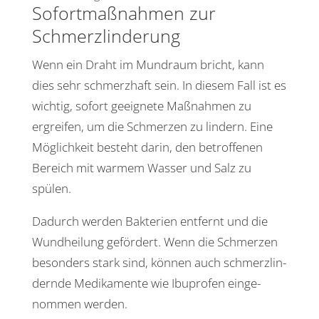
Sofort­maß­nahmen zur
Schmerzlinderung
Wenn ein Draht im Mund­raum bricht, kann
dies sehr schmerz­haft sein. In diesem Fall ist es
wichtig, sofort geeig­nete Maßnahmen zu
ergreifen, um die Schmerzen zu lindern. Eine
Möglich­keit besteht darin, den betrof­fenen
Bereich mit warmem Wasser und Salz zu
spülen.
Dadurch werden Bakte­rien entfernt und die
Wund­hei­lung geför­dert. Wenn die Schmerzen
beson­ders stark sind, können auch schmerz­lin­
dernde Medi­ka­mente wie Ibuprofen einge­
nommen werden.