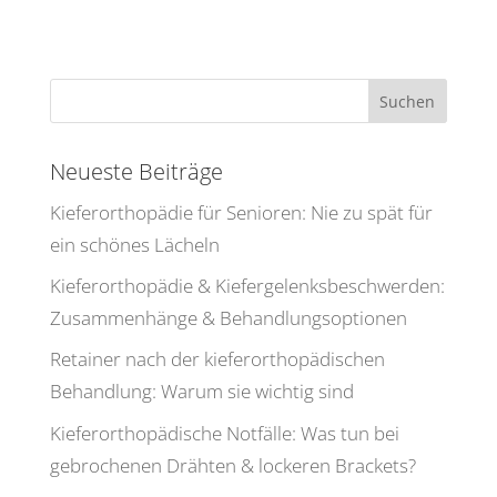
Neueste Beiträge
Kiefer­or­tho­pädie für Senioren: Nie zu spät für
ein schönes Lächeln
Kiefer­or­tho­pädie & Kiefer­ge­lenks­be­schwerden:
Zusam­men­hänge & Behandlungsoptionen
Retainer nach der kiefer­or­tho­pä­di­schen
Behand­lung: Warum sie wichtig sind
Kiefer­or­tho­pä­di­sche Notfälle: Was tun bei
gebro­chenen Drähten & lockeren Brackets?