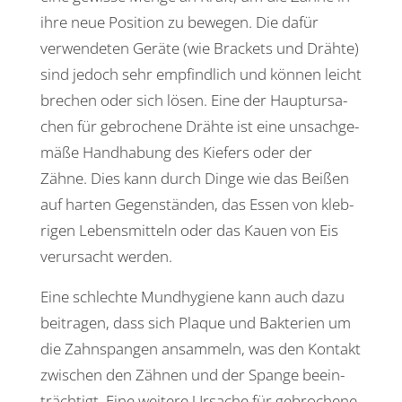
ihre neue Posi­tion zu bewegen. Die dafür
verwen­deten Geräte (wie Brackets und Drähte)
sind jedoch sehr empfind­lich und können leicht
brechen oder sich lösen. Eine der Haupt­ur­sa­
chen für gebro­chene Drähte ist eine unsach­ge­
mäße Hand­ha­bung des Kiefers oder der
Zähne. Dies kann durch Dinge wie das Beißen
auf harten Gegen­ständen, das Essen von kleb­
rigen Lebens­mit­teln oder das Kauen von Eis
verur­sacht werden.
Eine schlechte Mund­hy­giene kann auch dazu
beitragen, dass sich Plaque und Bakte­rien um
die Zahn­spangen ansam­meln, was den Kontakt
zwischen den Zähnen und der Spange beein­
träch­tigt. Eine weitere Ursache für gebro­chene