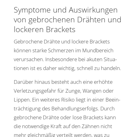
Symptome und Auswir­kungen
von gebro­chenen Drähten und
lockeren Brackets
Gebro­chene Drähte und lockere Brackets
können starke Schmerzen im Mund­be­reich
verur­sa­chen. Insbe­son­dere bei akuten Situa­
tionen ist es daher wichtig, schnell zu handeln.
Darüber hinaus besteht auch eine erhöhte
Verlet­zungs­ge­fahr für Zunge, Wangen oder
Lippen. Ein weiteres Risiko liegt in einer Beein­
träch­ti­gung des Behand­lungs­er­folgs. Durch
gebro­chene Drähte oder lose Brackets kann
die notwen­dige Kraft auf den Zähnen nicht
mehr gleich­mäßig verteilt werden, was zu