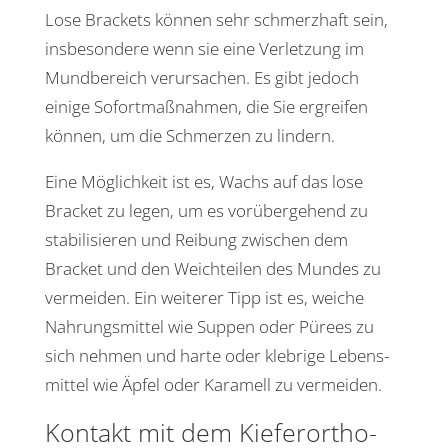
Lose Brackets können sehr schmerz­haft sein,
insbe­son­dere wenn sie eine Verlet­zung im
Mund­be­reich verur­sa­chen. Es gibt jedoch
einige Sofort­maß­nahmen, die Sie ergreifen
können, um die Schmerzen zu lindern.
Eine Möglich­keit ist es, Wachs auf das lose
Bracket zu legen, um es vorüber­ge­hend zu
stabi­li­sieren und Reibung zwischen dem
Bracket und den Weich­teilen des Mundes zu
vermeiden. Ein weiterer Tipp ist es, weiche
Nahrungs­mittel wie Suppen oder Pürees zu
sich nehmen und harte oder kleb­rige Lebens­
mittel wie Äpfel oder Kara­mell zu vermeiden.
Kontakt mit dem Kiefer­or­tho­