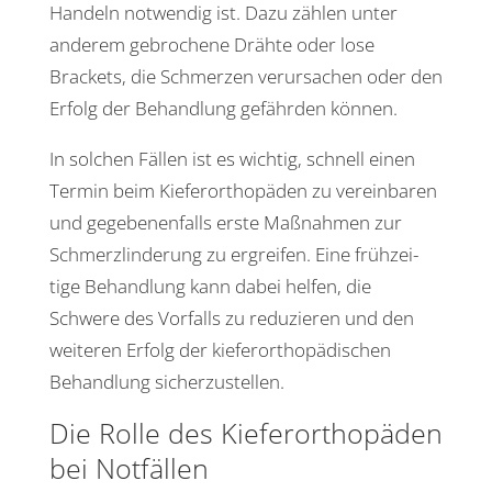
Handeln notwendig ist. Dazu zählen unter
anderem gebro­chene Drähte oder lose
Brackets, die Schmerzen verur­sa­chen oder den
Erfolg der Behand­lung gefährden können.
In solchen Fällen ist es wichtig, schnell einen
Termin beim Kiefer­or­tho­päden zu verein­baren
und gege­be­nen­falls erste Maßnahmen zur
Schmerz­lin­de­rung zu ergreifen. Eine früh­zei­
tige Behand­lung kann dabei helfen, die
Schwere des Vorfalls zu redu­zieren und den
weiteren Erfolg der kiefer­or­tho­pä­di­schen
Behand­lung sicherzustellen.
Die Rolle des Kiefer­or­tho­päden
bei Notfällen